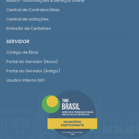
Alvará - informações e serviços online
Central de Contratos/Atas
Central de Licitações
Emissão de Certidões
Empresa Fácil - Abertura / Alteração / Baixa
SERVIDOR
Ver mais serviços para Empresa
Código de Ética
Portal do Servidor (Novo)
Portal do Servidor (Antigo)
Usuário Interno SEI!
SISCON
1doc Legado
Portal do Segurado
Manual de Gestão Patrimonial
Manual Siconv
Ver mais serviços para o Servidor