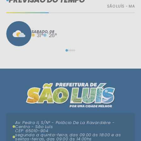
SÃO LUÍS - MA
SÁBADO
08
31°
26°
Av. Pedro II, S/N° - Palácio De La Ravardière -
Centro - São Luís
CEP: 65010-904
segunda a quinta-feira, das 09:00 ás 18:00 e as
sextas-feiras, das 09:00 às 14:00hs